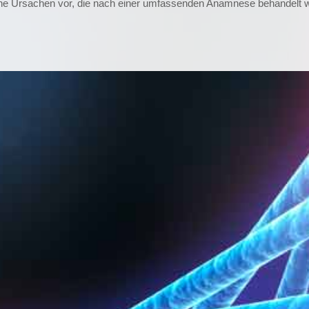
ische Ursachen vor, die nach einer umfassenden Anamnese behandelt