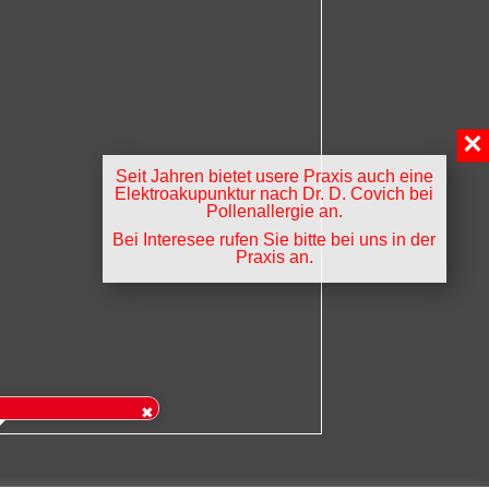
×
Seit Jahren bietet usere Praxis auch eine
Elektroakupunktur nach Dr. D. Covich bei
Pollenallergie an.
Bei Interesee rufen Sie bitte bei uns in der
Praxis an.